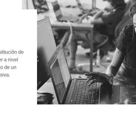
stitución de
r a nivel
ro de un
siva.