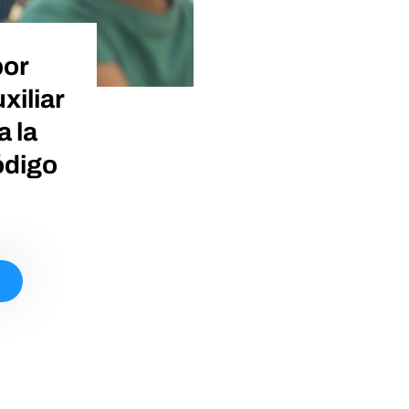
por
xiliar
a la
ódigo