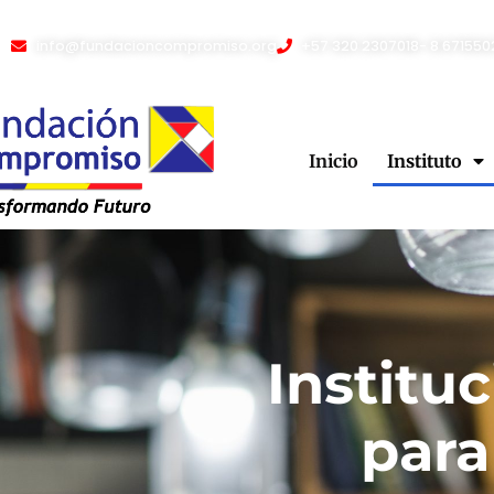
info@fundacioncompromiso.org
+57 320 2307018- 8 671550
Inicio
Instituto
Institu
para