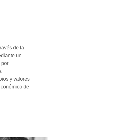
ravés de la
ediante un
 por
a
pios y valores
y económico de